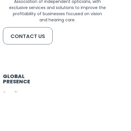
Association of independent opticians, with
exclusive services and solutions to improve the
profitability of businesses focused on vision
and hearing care.
CONTACT US
GLOBAL
PRESENCE
Brazil
France
Germany
•
Egs Optik
•
Optikc Society