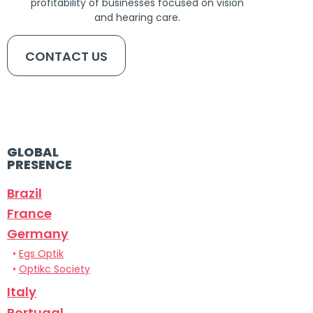
profitability of businesses focused on vision
and hearing care.
CONTACT US
GLOBAL
PRESENCE
Brazil
France
Germany
•
Egs Optik
•
Optikc Society
Italy
Portugal