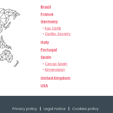
Brazil
France
Germany
•
Egs Optik
•
Optikc Society
Italy
Portugal
Spain
•
Cecop Spain
•
Kimervision
United Kingdom
USA
Privacy policy
Legal notice
Cookies policy