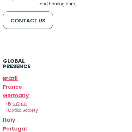
and hearing care.
CONTACT US
GLOBAL
PRESENCE
Brazil
France
Germany
•
Egs Optik
•
Optikc Society
Italy
Portugal