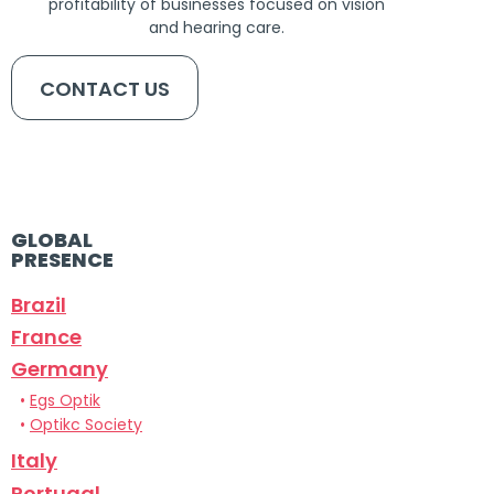
profitability of businesses focused on vision
and hearing care.
CONTACT US
GLOBAL
PRESENCE
Brazil
France
Germany
•
Egs Optik
•
Optikc Society
Italy
Portugal