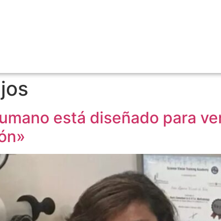
ejos
humano está diseñado para ver 
ión»