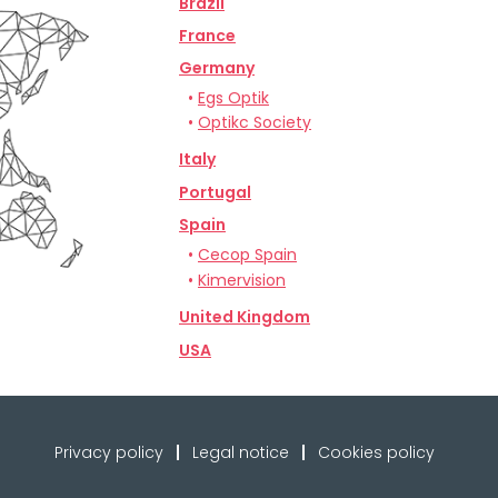
Brazil
France
Germany
•
Egs Optik
•
Optikc Society
Italy
Portugal
Spain
•
Cecop Spain
•
Kimervision
United Kingdom
USA
Privacy policy
Legal notice
Cookies policy