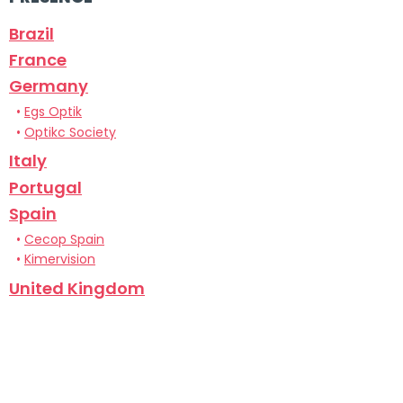
Brazil
France
Germany
•
Egs Optik
•
Optikc Society
Italy
Portugal
Spain
•
Cecop Spain
•
Kimervision
United Kingdom
USA
Privacy policy