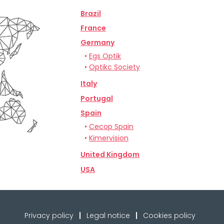
Brazil
France
Germany
•
Egs Optik
•
Optikc Society
Italy
Portugal
Spain
•
Cecop Spain
•
Kimervision
United Kingdom
USA
Privacy policy
Legal notice
Cookies policy