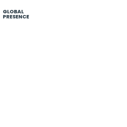
GLOBAL
PRESENCE
Brazil
France
Germany
•
Egs Optik
•
Optikc Society
Italy
Portugal
Spain
•
Cecop Spain
•
Kimervision
United Kingdom
USA