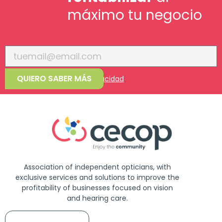
máximo tu negocio
QUIERO SABER MÁS
Acepto la
política de privacidad
Association of independent opticians, with
exclusive services and solutions to improve the
profitability of businesses focused on vision
and hearing care.