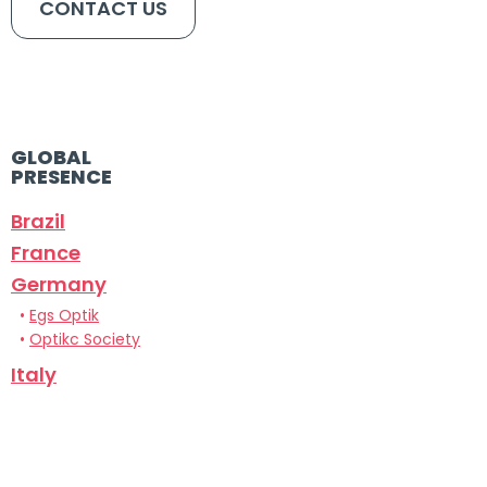
CONTACT US
GLOBAL
PRESENCE
Brazil
France
Germany
•
Egs Optik
•
Optikc Society
Italy
Portugal
Spain
•
Cecop Spain