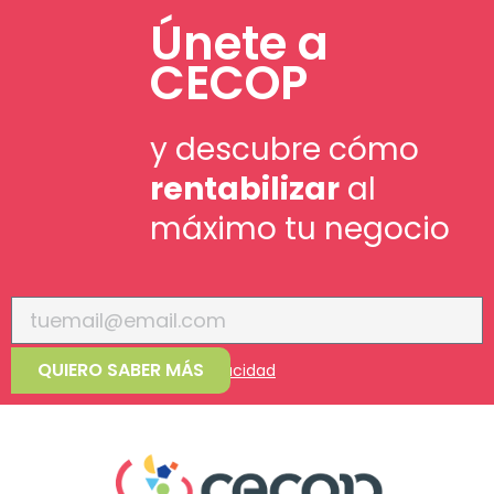
Únete a
CECOP
y descubre cómo
rentabilizar
al
máximo tu negocio
QUIERO SABER MÁS
Acepto la
política de privacidad