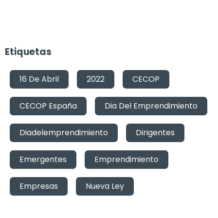
Etiquetas
16 De Abril
,
2022
,
CECOP
,
CECOP España
,
Dia Del Emprendimiento
,
Diadelemprendimiento
,
Dirigentes
,
Emergentes
,
Emprendimiento
,
Empresas
,
Nueva Ley