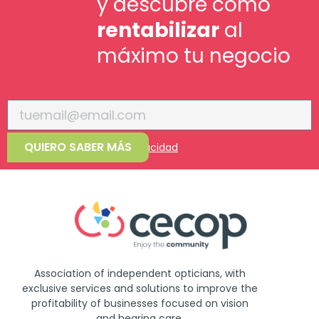
y descubre cómo
rentabilizar
al
máximo tu negocio
QUIERO SABER MÁS
Acepto la
política de privacidad
Association of independent opticians, with
exclusive services and solutions to improve the
profitability of businesses focused on vision
and hearing care.