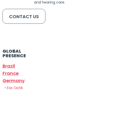
and hearing care.
CONTACT US
GLOBAL
PRESENCE
Brazil
France
Germany
•
Egs Optik
•
Optikc Society
Italy
Portugal