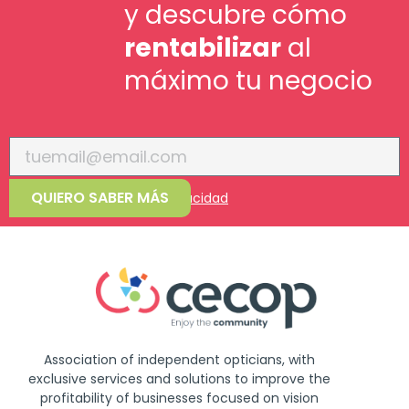
y descubre cómo
rentabilizar
al
máximo tu negocio
QUIERO SABER MÁS
Acepto la
política de privacidad
Association of independent opticians, with
exclusive services and solutions to improve the
profitability of businesses focused on vision