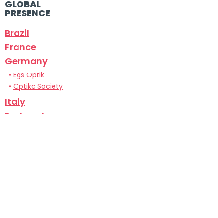
GLOBAL
PRESENCE
Brazil
France
Germany
•
Egs Optik
•
Optikc Society
Italy
Portugal
Spain
•
Cecop Spain
•
Kimervision
United Kingdom
USA
Privacy policy