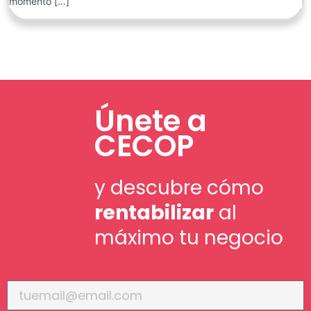
momento […]
Únete a
CECOP
y descubre cómo
rentabilizar
al
máximo tu negocio