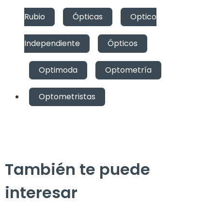
Rubio
,
Ópticas
,
Optico
Independiente
,
Ópticos
,
Optimoda
,
Optometría
,
Optometristas
También te puede
interesar